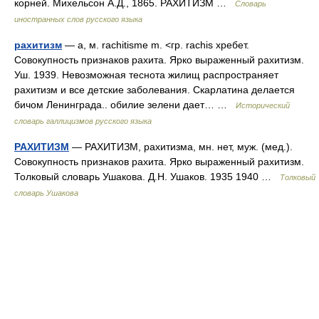
корней. Михельсон А.Д., 1865. РАХИТИЗМ …
Словарь
иностранных слов русского языка
рахитизм
— а, м. rachitisme m. <гр. rachis хребет.
Совокупность признаков рахита. Ярко выраженный рахитизм.
Уш. 1939. Невозможная теснота жилищ распространяет
рахитизм и все детские заболевания. Скарлатина делается
бичом Ленинграда.. обилие зелени дает… …
Исторический
словарь галлицизмов русского языка
РАХИТИЗМ
— РАХИТИЗМ, рахитизма, мн. нет, муж. (мед.).
Совокупность признаков рахита. Ярко выраженный рахитизм.
Толковый словарь Ушакова. Д.Н. Ушаков. 1935 1940 …
Толковый
словарь Ушакова