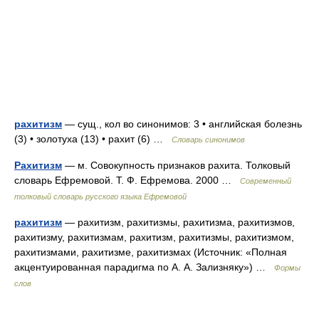
рахитизм
— сущ., кол во синонимов: 3 • английская болезнь
(3) • золотуха (13) • рахит (6) …
Словарь синонимов
Рахитизм
— м. Совокупность признаков рахита. Толковый
словарь Ефремовой. Т. Ф. Ефремова. 2000 …
Современный
толковый словарь русского языка Ефремовой
рахитизм
— рахитизм, рахитизмы, рахитизма, рахитизмов,
рахитизму, рахитизмам, рахитизм, рахитизмы, рахитизмом,
рахитизмами, рахитизме, рахитизмах (Источник: «Полная
акцентуированная парадигма по А. А. Зализняку») …
Формы
слов